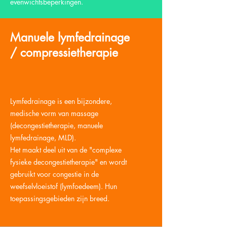
evenwichtsbeperkingen.
Manuele lymfedrainage
/ compressietherapie
Lymfedrainage is een bijzondere,
medische vorm van massage
(decongestietherapie, manuele
lymfedrainage, MLD).
Het maakt deel uit van de "complexe
fysieke decongestietherapie" en wordt
gebruikt voor congestie in de
weefselvloeistof (lymfoedeem). Hun
toepassingsgebieden zijn breed.