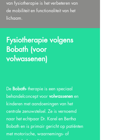
van fysiotherapie is het verbeteren van
de mobiliteit en functionaliteit van het
lichaam.
Fysiotherapie volgens
Bobath (voor
volwassenen)
De
Bobath-
therapie is een speciaal
behandelconcept voor
volwassenen
en
kinderen met aandoeningen van het
centrale zenuwstelsel. Ze is vernoemd
naar het echtpaar Dr. Karel en Bertha
Bobath en is primair gericht op patiënten
met motorische, waarnemings- of