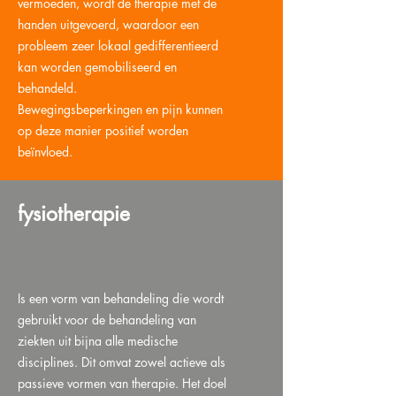
vermoeden, wordt de therapie met de
handen uitgevoerd, waardoor een
probleem zeer lokaal gedifferentieerd
kan worden gemobiliseerd en
behandeld.
Bewegingsbeperkingen en pijn kunnen
op deze manier positief worden
beïnvloed.
fysiotherapie
Is een vorm van behandeling die wordt
gebruikt voor de behandeling van
ziekten uit bijna alle medische
disciplines. Dit omvat zowel actieve als
passieve vormen van therapie. Het doel