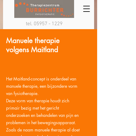
tel.
05957 - 1229
Manuele therapie
volgens Maitland
Het Maitland-concept is onderdeel van
manuele therapie, een bijzondere vorm
van fysiotherapie.
Deze vorm van therapie houdt zich
primair bezig met het gericht
onderzoeken en behandelen van pijn en
problemen in het bewegingsapparaat.
Zoals de naam manuele therapie al doet